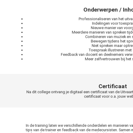
Onderwerpen / In
Professionaliseren van het uitva
Indelingen voor toespr
Nieuwe manier van voor
Meerdere manieren van spreken tijde
Combineren van muziek en 
Bewegen tijdens het spr
Niet spreken maar optr
Toespraak illustreren met
Feedback van docent en deelnemers verwe
Meer zelfvertrouwen bij het
Certificaat
Na dit college ontvang je digitaal een certificaat van de Uitva
certificaat voor o.a. jouw we
In de training laten we verschillende onderdelen en manieren 
tips van de trainer en feedback van de medecursisten. Samen m