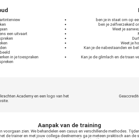
houd
artinterview
ben je in staat om op ee
aken
ben je zelfverzekerd o
gaan
Weet je aanwez
ns een uitvaart
spreken
Durf
eken
Weet je ho
eden
Kan je de nabestaanden en bel
 beeld
rken in je toespraken
Kan je de glimlach en de traan 
 spreken
artkrachten Academy en een logo van het
Geaccredi
bsite.
Aanpak van de training
van voorgaan zien. We behandelen een casus en verschillende methodes. Tijdens
et de trainer en met jouw collega-deelnemers ga je meteen praktisch aan de 