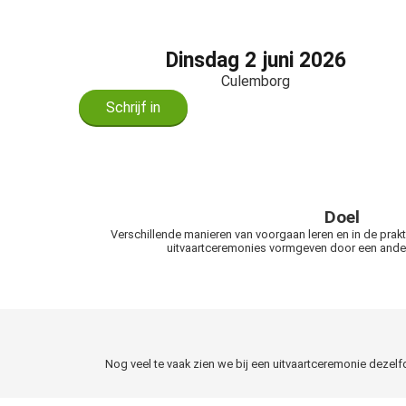
ezoeker.
Voorkeuren opslaan
Dinsdag 2 juni 2026
Culemborg
Schrijf in
Doel
Verschillende manieren van voorgaan leren en in de prak
uitvaartceremonies vormgeven door een ander
Nog veel te vaak zien we bij een uitvaartceremonie dezel