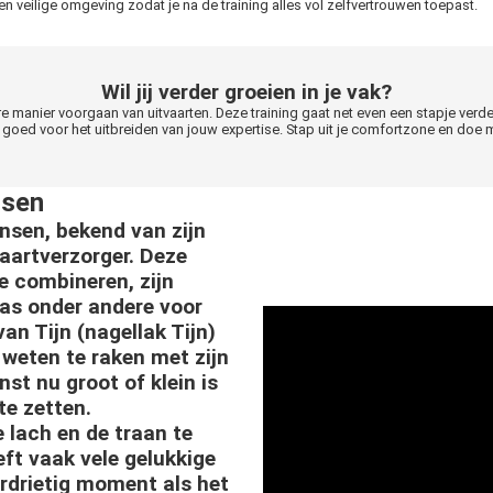
 veilige omgeving zodat je na de training alles vol zelfvertrouwen toepast.
Wil jij verder groeien in je vak?
re manier voorgaan van uitvaarten. Deze training gaat net even een stapje ver
 goed voor het uitbreiden van jouw expertise. Stap uit je comfortzone en doe 
nsen
nsen, bekend van zijn
vaartverzorger. Deze
e combineren, zijn
as onder andere voor
an Tijn (nagellak Tijn)
weten te raken met zijn
st nu groot of klein is
 te zetten.
e lach en de traan te
ft vaak vele gelukkige
rdrietig moment als het