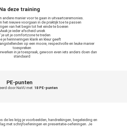
Na deze training
n andere manier voor te gaan in uitvaartceremonies.
m het nieuwe voorgaan in de praktijk toe te passen
igen van het begin tot het einde te boeien
Maak je ieder afscheid uniek
 je uit je comfortzone te treden
e je herinneringen klank en kleur geeft
angstellenden op een mooie, respectvolle en leuke manier
toespreken
verwerken in je toespraak, gewoon even iets anders doen dan
standaard
PE-punten
teerd door NaVU met
18 PE-punten
 de les krijg je voorbeelden, handreikingen, begeleiding en
slag met schrijfoefeningen en presentatie-oefeningen. Je