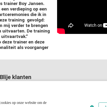
s trainer Boy Jansen.
 een verdieping op een
rtceremonies die ik in
eze training gevolgd:
m mij verder te brengen
 uitvaarten. De training
 uitvaartvak.”
 deze trainer en deze
onaliteit als voorganger
Blije klanten
"De trainer is een fijne persoonlijkheid, waardoor het veilig voelt
comfortzone te stappen.” – ” Inhoudelijk sterk” – ” Veel bruikbar
zelf nog niet aan had gedacht” – “Deze training had ik veel eer
doen” – “Een dag na de training heb ik dit onderdeel al met suc
toepassen” – “Veel gelachen maar vooral veel geleerd” – “Ik zit a
cookies op onze website om de
vak en heb al heel veel uitvaarten geleid op mijn eigen wijze. Nu 
Al