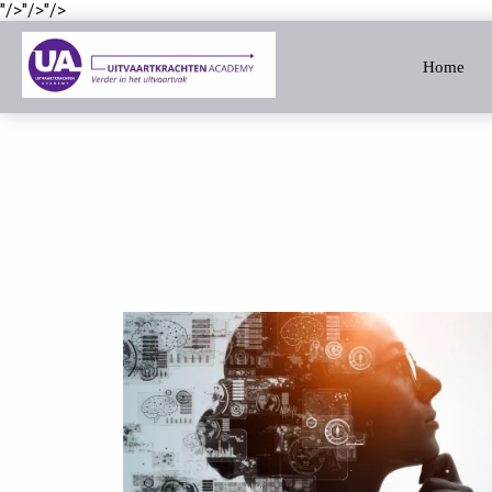
"/>
"/>
"/>
m anoniem
nformatie te
Home
erzamelen over
et gedrag van een
ezoeker op de
ebsite.
arketing
arketingcookies
orden gebruikt
m bezoekers te
olgen op de
ebsite. Hierdoor
unnen website-
igenaren relevante
dvertenties tonen
ebaseerd op het
edrag van deze