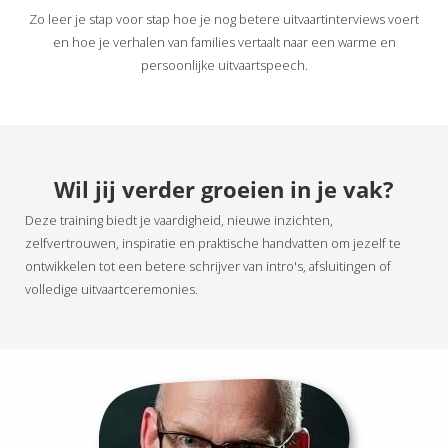
Zo leer je stap voor stap hoe je nog betere uitvaartinterviews voert
en hoe je verhalen van families vertaalt naar een warme en
persoonlijke uitvaartspeech.
Wil jij verder groeien in je vak?
Deze training biedt je vaardigheid, nieuwe inzichten,
zelfvertrouwen, inspiratie en praktische handvatten om jezelf te
ontwikkelen tot een betere schrijver van intro's, afsluitingen of
volledige uitvaartceremonies.