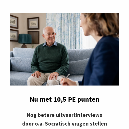
ngen
 policy
oneel
onele
s zijn
kelijk om
Nu met 10,5 PE punten
bsite te
ken. Ze
 gebruikt
Nog betere uitvaartinterviews
asisfuncties
door o.a. Socratisch vragen stellen
der deze