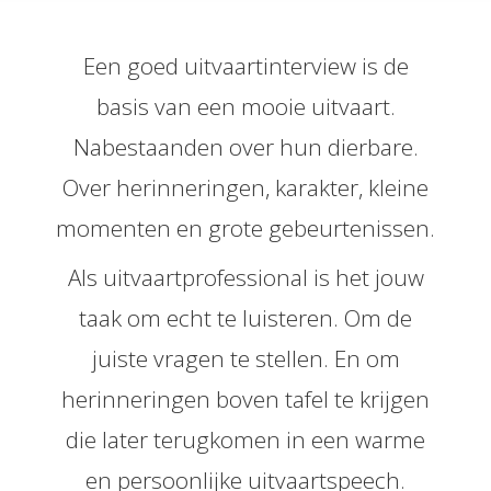
 op de
e. Hierdoor
Een goed uitvaartinterview is de
 website-
ren
basis van een mooie uitvaart.
nte
Nabestaanden over hun dierbare.
enties
gebaseerd
Over herinneringen, karakter, kleine
 gedrag van
momenten en grote gebeurtenissen.
ezoeker.
Als uitvaartprofessional is het jouw
uren
taak om echt te luisteren. Om de
juiste vragen te stellen. En om
herinneringen boven tafel te krijgen
die later terugkomen in een warme
en persoonlijke uitvaartspeech.