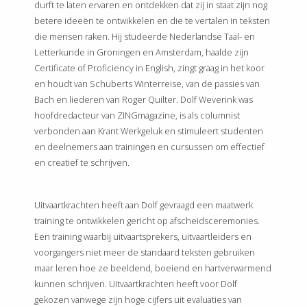
durft te laten ervaren en ontdekken dat zij in staat zijn nog
betere ideeën te ontwikkelen en die te vertalen in teksten
die mensen raken. Hij studeerde Nederlandse Taal- en
Letterkunde in Groningen en Amsterdam, haalde zijn
Certificate of Proficiency in English, zingt graag in het koor
en houdt van Schuberts Winterreise, van de passies van
Bach en liederen van Roger Quilter. Dolf Weverink was
hoofdredacteur van ZINGmagazine, is als columnist
verbonden aan Krant Werkgeluk en stimuleert studenten
en deelnemers aan trainingen en cursussen om effectief
en creatief te schrijven.
Uitvaartkrachten heeft aan Dolf gevraagd een maatwerk
training te ontwikkelen gericht op afscheidsceremonies.
Een training waarbij uitvaartsprekers, uitvaartleiders en
voorgangers niet meer de standaard teksten gebruiken
maar leren hoe ze beeldend, boeiend en hartverwarmend
kunnen schrijven. Uitvaartkrachten heeft voor Dolf
gekozen vanwege zijn hoge cijfers uit evaluaties van