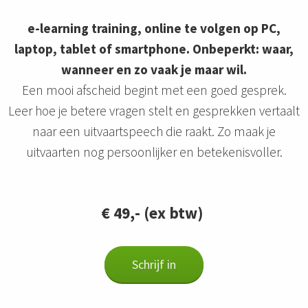
s kan de
e niet
e-learning training, online te volgen op PC,
oneren.
laptop, tablet of smartphone. Onbeperkt: waar,
wanneer en zo vaak je maar wil.
ieken
Een mooi afscheid begint met een goed gesprek.
ische
s worden
Leer hoe je betere vragen stelt en gesprekken vertaalt
kt om
naar een uitvaartspeech die raakt. Zo maak je
em
uitvaarten nog persoonlijker en betekenisvoller.
tie te
elen over
drag van
zoeker op
€ 49,- (ex btw)
site.
ing
Schrijf in
ingcookies
 gebruikt
oekers te