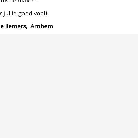
nnis te maken.
 jullie goed voelt.
te liemers, Arnhem