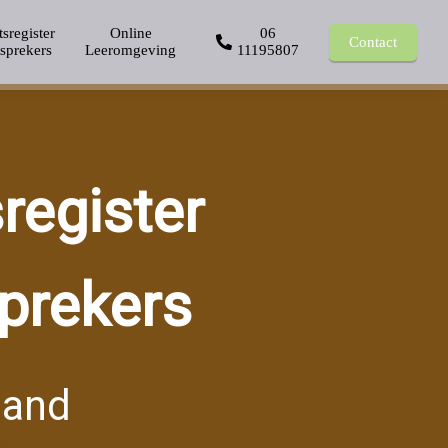
tsregister
Online
06
Contact
tsprekers
Leeromgeving
11195807
sregister
sprekers
land