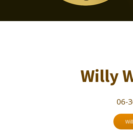
Willy 
06-
Wil