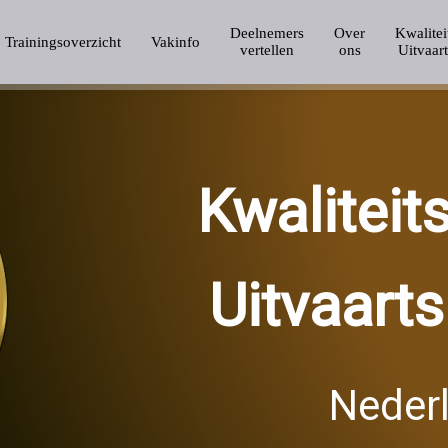
Deelnemers
Over
Kwalitei
Trainingsoverzicht
Vakinfo
vertellen
ons
Uitvaar
Kwaliteit
Uitvaart
Neder