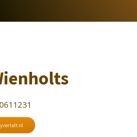
Wienholts
30611231
lyvertelt.nl