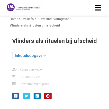
Home
Vakinfo
Uitvaarten Vormgeven
Vlinders als rituelen bij afscheid
ngen
 policy
Vlinders als rituelen bij afscheid
Inhoudsopgave
oneel
onele
Hanny van Keulen
s zijn
kelijk om
04 januari 2024
bsite te
Uitvaarten Vormgeven
ken. Ze
 gebruikt
asisfuncties
der deze