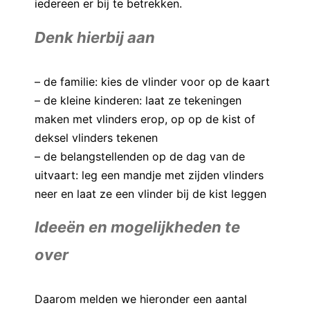
iedereen er bij te betrekken.
 op de
e. Hierdoor
Denk hierbij aan
 website-
ren
nte
– de familie: kies de vlinder voor op de kaart
enties
– de kleine kinderen: laat ze tekeningen
gebaseerd
maken met vlinders erop, op op de kist of
 gedrag van
deksel vlinders tekenen
ezoeker.
– de belangstellenden op de dag van de
uitvaart: leg een mandje met zijden vlinders
uren
neer en laat ze een vlinder bij de kist leggen
Ideeën en mogelijkheden te
over
Daarom melden we hieronder een aantal