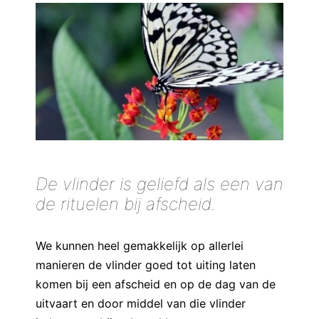
s kan de
e niet
oneren.
ieken
ische
s worden
kt om
em
tie te
elen over
De vlinder is geliefd als een van
drag van
de rituelen bij afscheid.
zoeker op
site.
We kunnen heel gemakkelijk op allerlei
ing
manieren de vlinder goed tot uiting laten
ingcookies
komen bij een afscheid en op de dag van de
 gebruikt
uitvaart en door middel van die vlinder
oekers te