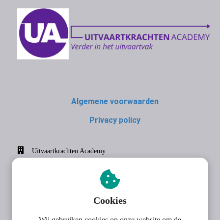
Algemene voorwaarden
Privacy policy
Uitvaartkrachten Academy
Gouwestraat 12
4105 ZK
Culemborg
Cookies
0611195807
Wij gebruiken cookies op onze website om de
academy@uitvaartkrachten.nl